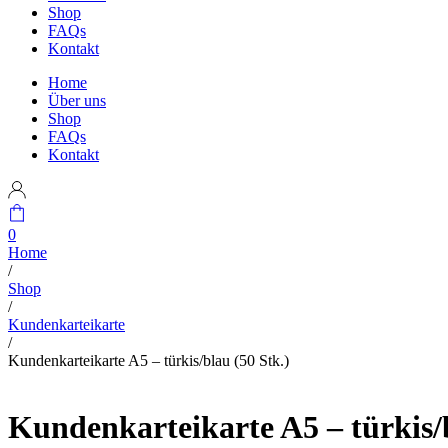
Shop
FAQs
Kontakt
Home
Über uns
Shop
FAQs
Kontakt
0
Home
/
Shop
/
Kundenkarteikarte
/
Kundenkarteikarte A5 – türkis/blau (50 Stk.)
Kundenkarteikarte A5 – türkis/b