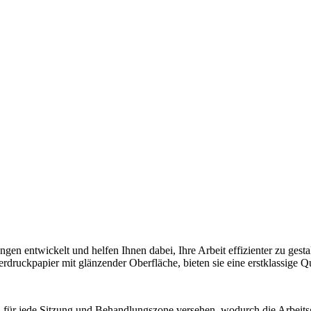
en entwickelt und helfen Ihnen dabei, Ihre Arbeit effizienter zu gesta
druckpapier mit glänzender Oberfläche, bieten sie eine erstklassige Qua
n für jede Sitzung und Behandlungszone versehen, wodurch die Arbeits